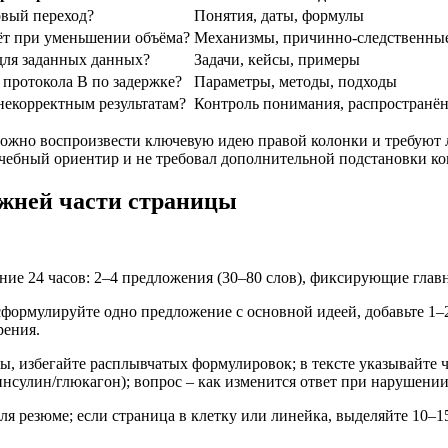
овый переход?
Понятия, даты, формулы
ёт при уменьшении объёма?
Механизмы, причинно‑следственные
 для заданных данных?
Задачи, кейсы, примеры
 протокола B по задержке?
Параметры, методы, подходы
некорректным результатам?
Контроль понимания, распространё
можно воспроизвести ключевую идею правой колонки и требуют л
чебный ориентир и не требовал дополнительной подстановки ко
ижней части страницы
ение 24 часов: 2–4 предложения (30–80 слов), фиксирующие глав
сформулируйте одно предложение с основной идеей, добавьте 1–
рения.
, избегайте расплывчатых формулировок; в тексте указывайте ч
инсулин/глюкагон); вопрос – как изменится ответ при нарушени
 для резюме; если страница в клетку или линейка, выделяйте 1