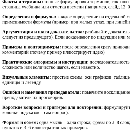
Факты и термины:
точные формулировки терминов, сокращени
страница учебника или отметка времени (например, слайд 12, 00
Определения и формулы:
каждое определение на отдельной с
применимости формулы (пример: при малых углах, при линей
Аргументация и шаги доказательства:
разбивайте доказатель
следует из предыдущего). Если доказывают по индукции или м
Примеры и контрпримеры:
после определения сразу приводи
комментарий (почему пример иллюстрирует идею).
Практические алгоритмы и инструкции:
последовательность
сложность или количество шагов, если известно.
Визуальные элементы:
простые схемы, оси графиков, таблиц
единицы и легенду.
Ошибки и замечания преподавателя:
помечайте восклицание
преподаватель их проговорил.
Короткие вопросы и триггеры для повторения:
формулируйте
колонке подсказок – сам вопрос).
Формат и объём:
одна мысль – одна строка; фразы по 3–8 сло
пунктов и 3–6 иллюстративных примеров.