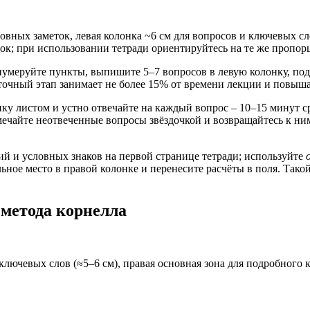
новных заметок, левая колонка ~6 см для вопросов и ключевых с
ок; при использовании тетради ориентируйтесь на те же пропор
ронумеруйте пункты, выпишите 5–7 вопросов в левую колонку, п
точный этап занимает не более 15% от времени лекции и повыша
ку листом и устно отвечайте на каждый вопрос – 10–15 минут сра
Помечайте неотвеченные вопросы звёздочкой и возвращайтесь к н
й и условных знаков на первой странице тетради; используйте
ьное место в правой колонке и перенесите расчёты в поля. Тако
 метода корнелла
 ключевых слов (≈5–6 см), правая основная зона для подробного к