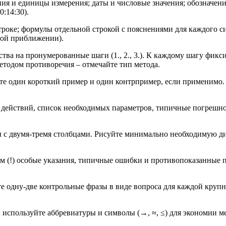
я и единицы измерения; даты и числовые значения; обозначения
:14:30).
троке; формулы отдельной строкой с пояснениями для каждого с
ной приближении).
ства на пронумерованные шаги (1., 2., 3.). К каждому шагу фи
етодом противоречия – отмечайте тип метода.
те один короткий пример и один контрпример, если применимо.
 действий, список необходимых параметров, типичные погрешно
ы с двумя-тремя столбцами. Рисуйте минимально необходимую д
м (!) особые указания, типичные ошибки и противопоказанные 
 одну-две контрольные фразы в виде вопроса для каждой крупной
в; используйте аббревиатуры и символы (→, ≈, ≤) для экономии 