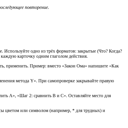
последующее повторение.
. Используйте одно из трёх форматов: закрытые (Что? Когда?
е каждую карточку одним глаголом действия.
вать, применить. Пример: вместо «Закон Ома» напишите «Как
менения метода Y». При самопроверке закрывайте правую
ить A», «Шаг 2: сравнить B и C». Оставляйте место для
осы цветом или символом (например, * для трудных) и