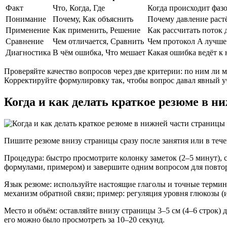
Факт
Что, Когда, Где
Когда происходит фаз
Понимание
Почему, Как объяснить
Почему давление раст
Применение
Как применить, Решение
Как рассчитать поток
Сравнение
Чем отличается, Сравнить
Чем протокол A лучше
Диагностика
В чём ошибка, Что мешает
Какая ошибка ведёт к 
Проверяйте качество вопросов через две критерии: по ним ли 
Корректируйте формулировку так, чтобы вопрос давал явный у
Когда и как делать краткое резюме в н
Пишите резюме внизу страницы сразу после занятия или в теч
Процедура: быстро просмотрите колонку заметок (2–5 минут), 
формулами, примером) и завершите одним вопросом для повто
Язык резюме: используйте настоящие глаголы и точные термины
механизм обратной связи; пример: регуляция уровня глюкозы (
Место и объём: оставляйте внизу страницы 3–5 см (4–6 строк)
его можно было просмотреть за 10–20 секунд.