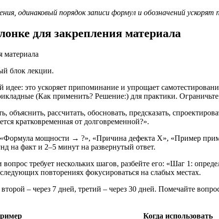
ия, одинаковый порядок записи формул и обозначений ускорят 
лонке для закрепления материала
ый блок лекции.
й идее: это ускоряет припоминание и упрощает самотестирование
прикладные (Как применить? Решение:) для практики. Ограничьт
ь, объяснить, рассчитать, обосновать, предсказать, спроектиро
ается кратковременная от долговременной?».
: «Формула мощности → ?», «Причина дефекта X», «Пример при
нд на факт и 2–5 минут на развернутый ответ.
опрос требует нескольких шагов, разбейте его: «Шаг 1: определ
следующих повторениях фокусироваться на слабых местах.
 второй – через 7 дней, третий – через 30 дней. Помечайте вопр
ример
Когда использовать