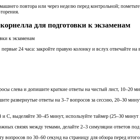
омашнего повтора или через неделю перед контрольной; пометьте
вторения.
 корнелла для подготовки к экзаменам
ервые 24 часа: закройте правую колонку и вслух отвечайте на в
росы слева и допишите краткие ответы на чистый лист, 10–20 ми
шите развернутые ответы на 3–7 вопросов за сессию, 20–30 мину
 B и C, выделяйте 30–45 минут, используйте таймер (25–30 мину
ложных связях между темами, делайте 2–3 симуляции ответов под 
ту вопросов по 30–60 секунд на страницу для обзора перед итог