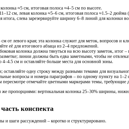
я колонка ≈5 см, итоговая полоса ≈4–5 см по высоте.
 ≈11–12 см, левая колонка ≈5–6 см, итоговая полоса ≈1.5–2 дюйма 
ля итога, слева зарезервируйте ширину 6–8 линий для колонки в
см от левого края; эта колонка служит для меток, вопросов и кл
йте её для итогового абзаца из 2–4 предложений.
боковая колонка должна тянуться на всю высоту заметок, итог –
разметке; линии должны быть едва заметными, чтобы не отвлека
 4–4.5 см и оставляйте больше места для основной зоны.
 оставляйте одну строку между разными темами для визуальног
ьные вопросы и номера параграфов – по одному пункту на 1–2 
ом пересмотре отмечайте цветными маркерами темы, требующие 
еми же пропорциями: вертикальная колонка 25–30% ширины, ниж
 часть конспекта
лы и шаги рассуждений – коротко и структурировано.