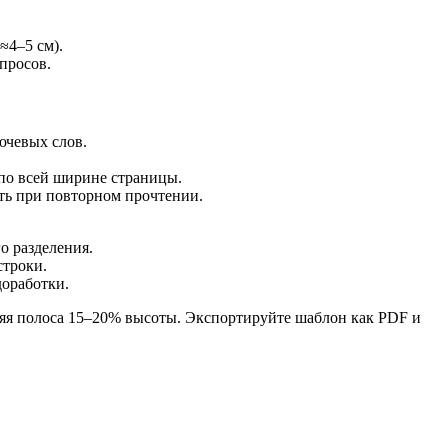
(≈4–5 см).
опросов.
ючевых слов.
 по всей ширине страницы.
ть при повторном прочтении.
о разделения.
строки.
доработки.
няя полоса 15–20% высоты. Экспортируйте шаблон как PDF и