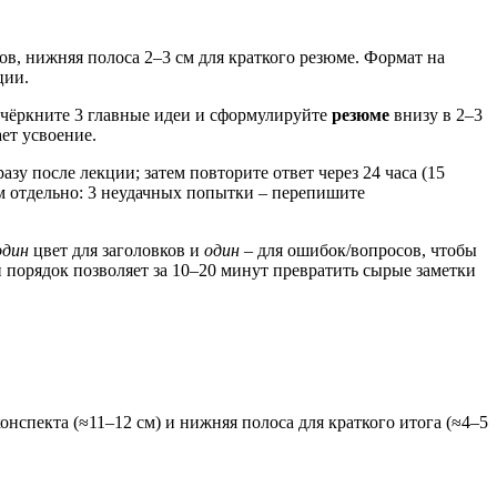
лов, нижняя полоса 2–3 см для краткого резюме. Формат на
ции.
одчёркните 3 главные идеи и сформулируйте
резюме
внизу в 2–3
ет усвоение.
зу после лекции; затем повторите ответ через 24 часа (15
им отдельно: 3 неудачных попытки – перепишите
один
цвет для заголовков и
один
– для ошибок/вопросов, чтобы
й порядок позволяет за 10–20 минут превратить сырые заметки
онспекта (≈11–12 см) и нижняя полоса для краткого итога (≈4–5