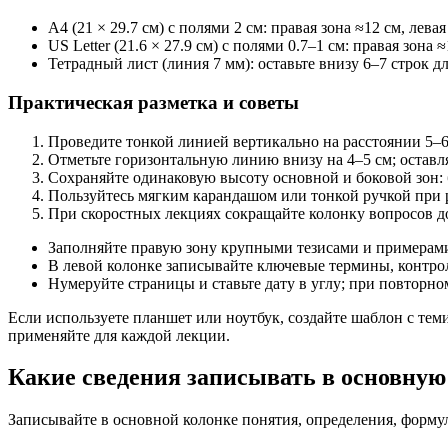
A4 (21 × 29.7 см) с полями 2 см: правая зона ≈12 см, лева
US Letter (21.6 × 27.9 см) с полями 0.7–1 см: правая зона
Тетрадный лист (линия 7 мм): оставьте внизу 6–7 строк д
Практическая разметка и советы
Проведите тонкой линией вертикально на расстоянии 5–6 
Отметьте горизонтальную линию внизу на 4–5 см; оставля
Сохраняйте одинаковую высоту основной и боковой зон: 
Пользуйтесь мягким карандашом или тонкой ручкой при 
При скоростных лекциях сокращайте колонку вопросов до
Заполняйте правую зону крупными тезисами и примерами;
В левой колонке записывайте ключевые термины, контрол
Нумеруйте страницы и ставьте дату в углу; при повторн
Если используете планшет или ноутбук, создайте шаблон с т
применяйте для каждой лекции.
Какие сведения записывать в основную
Записывайте в основной колонке понятия, определения, форму