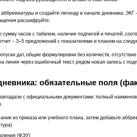
ббревиатуры и создайте легенду в начале дневника:
ЭКГ 
ращения расшифруйте.
 сумму часов с табелем, наличие подписей и печатей, соо
отчет – 3–5 предложений с показателями и планом на сле
опуски дат, общие формулировки без количеств, отсутствие
на линия через ошибочный текст, рядом новая запись с под
дневника: обязательные поля (факу
 совпадали с официальными документами: полный наименов
.
ние из приказа или учебного плана, затем добавьте аббрев
тура)
авления (ФЭУ)