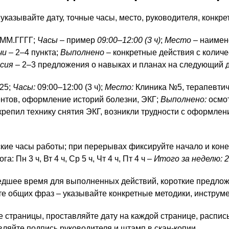
казывайте дату, точные часы, место, руководителя, конкре
.MM.ГГГГ;
Часы
– пример
09:00–12:00 (3 ч)
;
Место
– наимен
чи
– 2–4 пункта;
Выполнено
– конкретные действия с колич
сия
– 2–3 предложения о навыках и планах на следующий д
25;
Часы:
09:00–12:00 (3 ч);
Место:
Клиника №5, терапевтич
нтов, оформление историй болезни, ЭКГ;
Выполнено:
осмот
крепил технику снятия ЭКГ, возникли трудности с оформлен
кие часы работы; при перерывах фиксируйте начало и кон
 Пн 3 ч, Вт 4 ч, Ср 5 ч, Чт 4 ч, Пт 4 ч –
Итого за неделю: 2
дшее время для выполненных действий, короткие предложе
е общих фраз – указывайте конкретные методики, инструме
 страницы, проставляйте дату на каждой странице, распис
ляйте подпись руководителя и штамп в скан-копии.