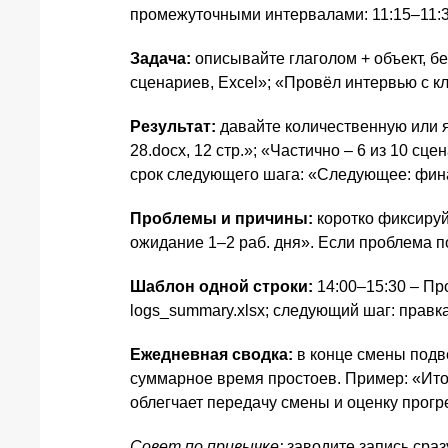
промежуточными интервалами: 11:15–11:30
Задача:
описывайте глаголом + объект, б
сценариев, Excel»; «Провёл интервью с к
Результат:
давайте количественную или я
28.docx, 12 стр.»; «Частично – 6 из 10 сц
срок следующего шага: «Следующее: фина
Проблемы и причины:
коротко фиксируйт
ожидание 1–2 раб. дня». Если проблема п
Шаблон одной строки:
14:00–15:30 – Пр
logs_summary.xlsx; следующий шаг: правка
Ежедневная сводка:
в конце смены подв
суммарное время простоев. Пример: «Итого
облегчает передачу смены и оценку прогр
Совет по привычке:
заводите запись сраз