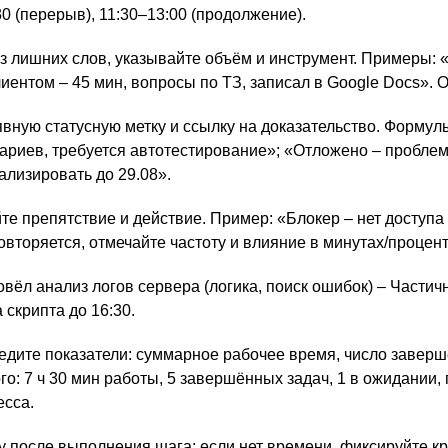
 (перерыв), 11:30–13:00 (продолжение).
ез лишних слов, указывайте объём и инструмент. Примеры: 
лиентом – 45 мин, вопросы по ТЗ, записал в Google Docs». 
вную статусную метку и ссылку на доказательство. Формул
енариев, требуется автотестирование»; «Отложено – проблем
лизировать до 29.08».
е препятствие и действие. Пример: «Блокер – нет доступа к 
овторяется, отмечайте частоту и влияние в минутах/процент
овёл анализ логов сервера (логика, поиск ошибок) – Частич
 скрипта до 16:30.
едите показатели: суммарное рабочее время, число завер
: 7 ч 30 мин работы, 5 завершённых задач, 1 в ожидании, п
есса.
у после выполнения шага; если нет времени, фиксируйте кр