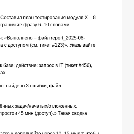
«Составил план тестирования модуля X – 8
Ограничьте фразу 6–10 словами.
ы: «Выполнено – файл report_2025-08-
а с доступом (см. тикет #123)». Указывайте
базе; действие: запрос в IT (тикет #456),
ах.
но: найдено 3 ошибки, файл
шённых задач/начатых/отложенных,
ростои 45 мин (доступ).» Такая сводка
атко и дополняйте через 10–15 минут, чтобы