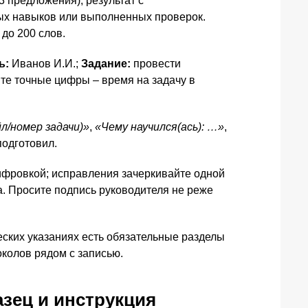
3 предложения), результат с
ных навыков или выполненных проверок.
до 200 слов.
ь:
Иванов И.И.;
Задание:
провести
те точные цифры – время на задачу в
л/номер задачи)»
,
«Чему научился(ась): …»
,
подготовил.
ифровкой; исправления зачеркивайте одной
а. Просите подпись руководителя не реже
еских указаниях есть обязательные разделы
околов рядом с записью.
азец и инструкция