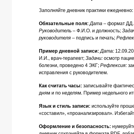
Заполняйте дневник практики ежедневно: у
Обязательные поля:
Дата
– формат ДД
Руководитель
– Ф.И.О. и должность;
Зада
руководителя
– подпись и печать;
Рефлек
Пример дневной записи:
Дата:
12.09.20
И.И., врач-терапевт;
Задачи:
осмотр пацие
болезни, проведено 4 ЭКГ;
Рефлексия:
за
исправления с руководителем.
Как считать часы:
записывайте фактичес
дням и по неделям. Пример недельного итога:
Язык и стиль записи:
используйте проше
«составил», «проанализировал». Избегайт
Оформление и безопасность:
нумеруйте
дневник сохраняйте в формате PDF, добав