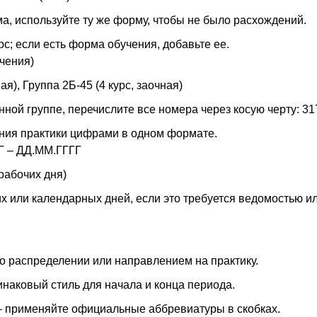
ма, используйте ту же форму, чтобы не было расхождений.
рс; если есть форма обучения, добавьте ее.
учения)
я), Группа 2Б-45 (4 курс, заочная)
нной группе, перечислите все номера через косую черту: 31
ания практики цифрами в одном формате.
Г – ДД.ММ.ГГГГ
 рабочих дня)
их или календарных дней, если это требуется ведомостью и
 о распределении или направлением на практику.
инаковый стиль для начала и конца периода.
– применяйте официальные аббревиатуры в скобках.