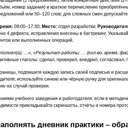
ль/задание (1 предложение), затем конкретные действия (2–
бъём, номер задания) и краткое перечисление приобретён
едложений или 50–120 слов; для сложных смен допускайте 
ремя:
09:00–17:30;
Место:
отдел разработки;
Руководител
но 4 дефекта, исправления внесены в багтрекинг. Указывай
ентов или выполненных операций.
полнял(а): …»
,
«Результат работы: … (кол‑во, время, фай
активные глаголы: сделал, проверил, внедрил, согласовал, 
раницы, подпишите каждую запись своей подписью и расш
ителя; используйте синюю или чёрную ручку для оригинал
ию на случай проверки.
ниями учебного заведения и работодателя: если в методич
ходимости прикладывайте скриншоты, отчёты и номера прот
аполнять дневник практики – обр