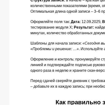
Структура записи:
в начале – краткая це
количественными показателями (время, о
Оптимальная длина одной записи – 3–6 пр
Оформляйте поля так:
Дата:
12.09.2025;
В
тестирование модуля X;
Результат:
найде
минутах, количество обработанных докум
Шаблоны для начала записи:
«Сегодня вы
«Проблемы и решение: …»
. Используйте 
Оформление и контроль: пронумеруйте ст
линией и подтверждайте подписью руковод
одного раза в неделю и храните скан-верс
Перед сдачей сверяйте дневник с требова
– добавьте их в каждую запись; при необ
Как правильно з