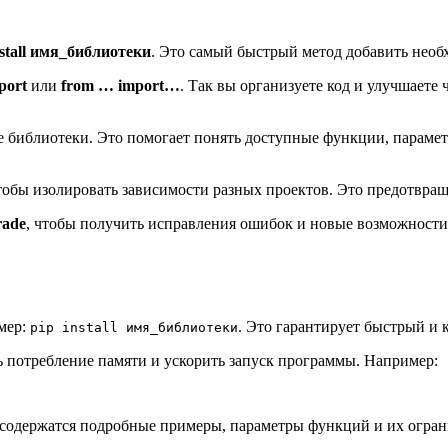
nstall имя_библиотеки
. Это самый быстрый метод добавить необх
port
или
from … import…
. Так вы организуете код и улучшаете 
библиотеки. Это помогает понять доступные функции, параметр
тобы изолировать зависимости разных проектов. Это предотвращ
rade
, чтобы получить исправления ошибок и новые возможности
имер:
. Это гарантирует быстрый и
pip install имя_библиотеки
 потребление памяти и ускорить запуск программы. Например:
содержатся подробные примеры, параметры функций и их ограни