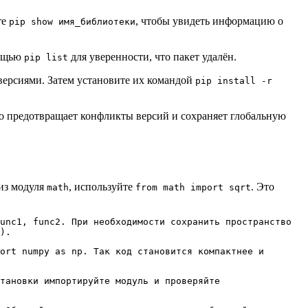
те
, чтобы увидеть информацию о
pip show имя_библиотеки
мощью
для уверенности, что пакет удалён.
pip list
версиями. Затем установите их командой
pip install -r
о предотвращает конфликты версий и сохраняет глобальную
из модуля
, используйте
. Это
math
from math import sqrt
unc1, func2
. При необходимости сохранить пространство
)
.
ort numpy as np
. Так код становится компактнее и
тановки импортируйте модуль и проверяйте