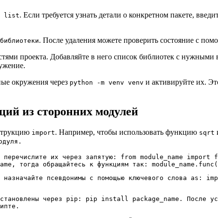
. Если требуется узнать детали о конкретном пакете, введи
 list
. После удаления можете проверить состояние с по
библиотеки
тями проекта. Добавляйте в него список библиотек с нужными 
ружение.
ьные окружения через
и активируйте их. Эт
python -m venv venv
ций из сторонних модулей
нструкцию
. Например, чтобы использовать функцию
import
sqrt
одуля.
, перечислите их через запятую:
from module_name import f
ame
, тогда обращайтесь к функциям так:
module_name.func(
, назначайте псевдонимы с помощью ключевого слова
as
:
imp
установлены через
pip
:
pip install package_name
. После ус
ипте.