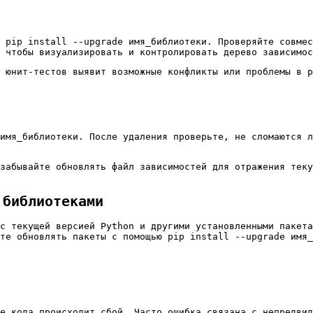
у
pip install --upgrade имя_библиотеки
. Проверяйте совмес
 чтобы визуализировать и контролировать дерево зависимос
 юнит-тестов выявит возможные конфликты или проблемы в р
имя_библиотеки
. После удаления проверьте, не сломаются л
забывайте обновлять файл зависимостей для отражения теку
 библиотеками
 с текущей версией Python и другими установленными пакет
йте обновлять пакеты с помощью
pip install --upgrade имя_
е кода происходит сбой. Часто ошибка связана с непредвид