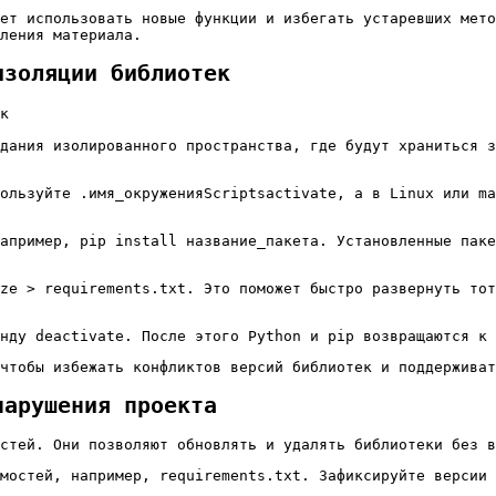
ет использовать новые функции и избегать устаревших мето
ления материала.
изоляции библиотек
дания изолированного пространства, где будут храниться з
пользуйте
.имя_окруженияScriptsactivate
, а в Linux или m
например,
pip install название_пакета
. Установленные паке
ze > requirements.txt
. Это поможет быстро развернуть тот
анду
deactivate
. После этого Python и pip возвращаются к 
чтобы избежать конфликтов версий библиотек и поддерживат
нарушения проекта
стей. Они позволяют обновлять и удалять библиотеки без в
имостей, например, requirements.txt. Зафиксируйте версии