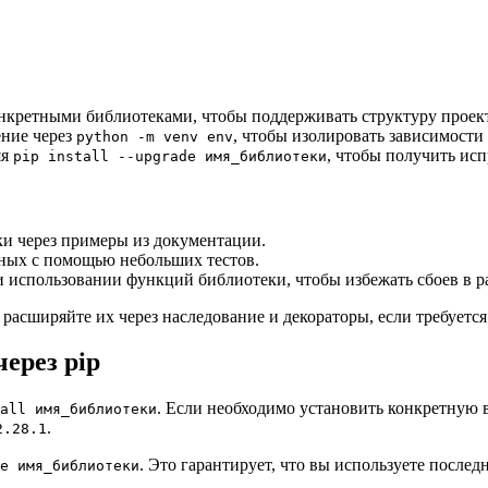
онкретными библиотеками, чтобы поддерживать структуру проект
ение через
, чтобы изолировать зависимости
python -m venv env
яя
, чтобы получить ис
pip install --upgrade имя_библиотеки
ки через примеры из документации.
ных с помощью небольших тестов.
и использовании функций библиотеки, чтобы избежать сбоев в р
расширяйте их через наследование и декораторы, если требуется
ерез pip
. Если необходимо установить конкретную 
all имя_библиотеки
.
2.28.1
. Это гарантирует, что вы используете посл
e имя_библиотеки