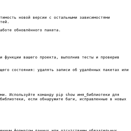
тимость новой версии с остальными зависимостями
тей.
аботе обновлённого пакета.
и функции вашего проекта, выполнив тесты и проверив
щего состояния: удалять записи об удалённых пакетах или
ами. Используйте команду
pip show имя_библиотеки
для
библиотеки
, если обнаружите баги, исправленные в новых
енным форматом данных или отсутствием обязательных