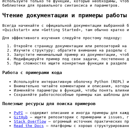
Используйте только те функции, которые необходимы, чтоб
библиотеки для правильного синтаксиса и параметров.
Чтение документации и примеры работы
Всегда начинайте с официальной документации выбранной б
«Quickstart» или «Getting Started», там обычно кратко и
Для эффективного изучения следуйте простому подходу:
Откройте страницу документации или репозиторий на 
Изучите структуру: обратите внимание на разделы с 
Запустите минимальный пример из документации, что
Модифицируйте пример под свои задачи, постепенно д
При сложностях ищите конкретные функции в разделе 
Работа с примерами кода
Используйте интерактивную оболочку Python (REPL) и
Внимательно читайте комментарии и описания, которы
Изменяйте параметры в функций, чтобы понять влияни
Сохраняйте работоспособные примеры как шаблоны для
Полезные ресурсы для поиска примеров
PyPI
– содержит описание и иногда примеры для кажд
GitHub
– ищите репозитории с примерами и issues, г
Stack Overflow
– огромный источник практических пр
Read the Docs
– платформы с хорошо структурированн