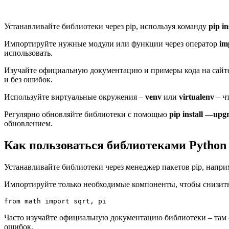
Устанавливайте библиотеки через pip, используя команду
pip i
Импортируйте нужные модули или функции через оператор
im
использовать.
Изучайте официальную документацию и примеры кода на сайте 
и без ошибок.
Используйте виртуальные окружения –
venv
или
virtualenv
– ч
Регулярно обновляйте библиотеки с помощью
pip install —upg
обновлением.
Как пользоваться библиотеками Python
Устанавливайте библиотеки через менеджер пакетов pip, напр
Импортируйте только необходимые компоненты, чтобы снизить
from math import sqrt, pi
Часто изучайте официальную документацию библиотеки – там 
ошибок.