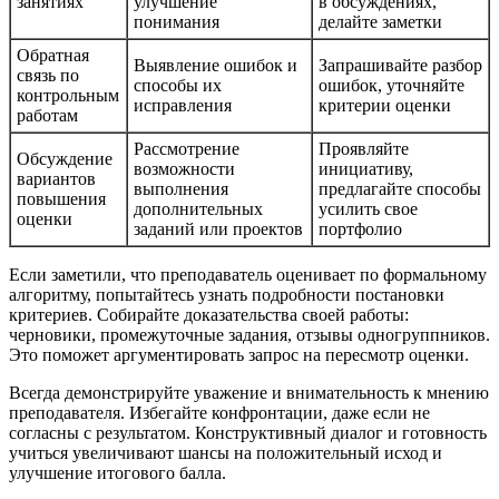
занятиях
улучшение
в обсуждениях,
понимания
делайте заметки
Обратная
Выявление ошибок и
Запрашивайте разбор
связь по
способы их
ошибок, уточняйте
контрольным
исправления
критерии оценки
работам
Рассмотрение
Проявляйте
Обсуждение
возможности
инициативу,
вариантов
выполнения
предлагайте способы
повышения
дополнительных
усилить свое
оценки
заданий или проектов
портфолио
Если заметили, что преподаватель оценивает по формальному
алгоритму, попытайтесь узнать подробности постановки
критериев. Собирайте доказательства своей работы:
черновики, промежуточные задания, отзывы одногруппников.
Это поможет аргументировать запрос на пересмотр оценки.
Всегда демонстрируйте уважение и внимательность к мнению
преподавателя. Избегайте конфронтации, даже если не
согласны с результатом. Конструктивный диалог и готовность
учиться увеличивают шансы на положительный исход и
улучшение итогового балла.