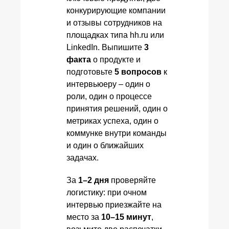
конкурирующие компании
и отзывы сотрудников на
площадках типа hh.ru или
LinkedIn. Выпишите
3
факта
о продукте и
подготовьте
5 вопросов
к
интервьюеру – один о
роли, один о процессе
принятия решений, один о
метриках успеха, один о
коммунке внутри команды
и один о ближайших
задачах.
За
1–2 дня
проверяйте
логистику: при очном
интервью приезжайте на
место за
10–15 минут
,