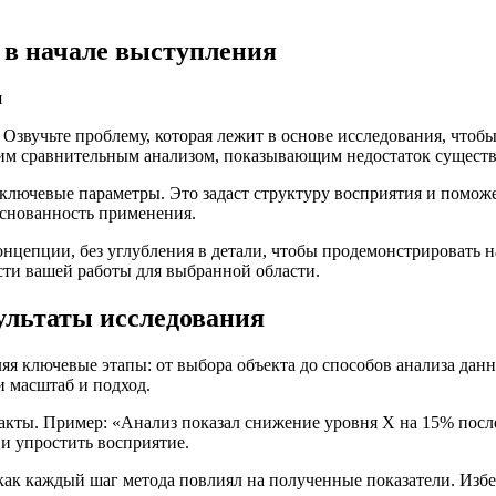
в начале выступления
 Озвучьте проблему, которая лежит в основе исследования, чтоб
ким сравнительным анализом, показывающим недостаток сущес
ключевые параметры. Это задаст структуру восприятия и поможе
боснованность применения.
нцепции, без углубления в детали, чтобы продемонстрировать 
ости вашей работы для выбранной области.
ультаты исследования
яя ключевые этапы: от выбора объекта до способов анализа дан
и масштаб и подход.
факты. Пример: «Анализ показал снижение уровня Х на 15% посл
и упростить восприятие.
 как каждый шаг метода повлиял на полученные показатели. Изб