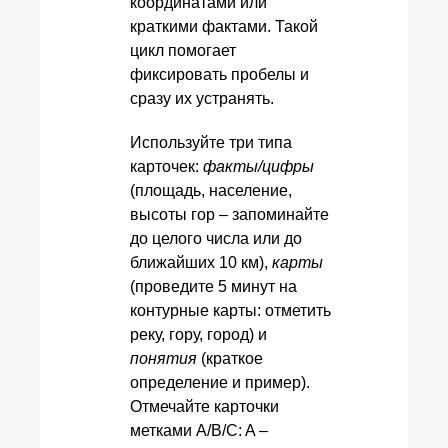
координатами или
краткими фактами. Такой
цикл помогает
фиксировать пробелы и
сразу их устранять.
Используйте три типа
карточек:
факты/цифры
(площадь, население,
высоты гор – запоминайте
до целого числа или до
ближайших 10 км),
карты
(проведите 5 минут на
контурные карты: отметить
реку, гору, город) и
понятия
(краткое
определение и пример).
Отмечайте карточки
метками A/B/C: A –