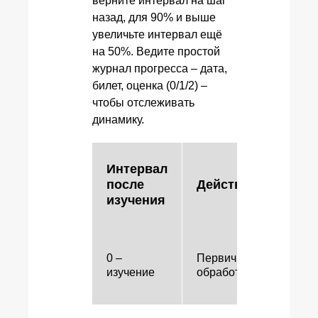
верните интервал на шаг
назад, для 90% и выше
увеличьте интервал ещё
на 50%. Ведите простой
журнал прогресса – дата,
билет, оценка (0/1/2) –
чтобы отслеживать
динамику.
Интервал
после
Действие
Ч
изучения
Ч
0 –
Первичная
к
изучение
обработка
с
о